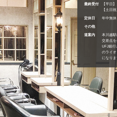
最終受付
【平日】カ
【土日祝
定休日
年中無休
その他
道案内
本川越駅
交差点を
UFJ銀
のライオ
になりま